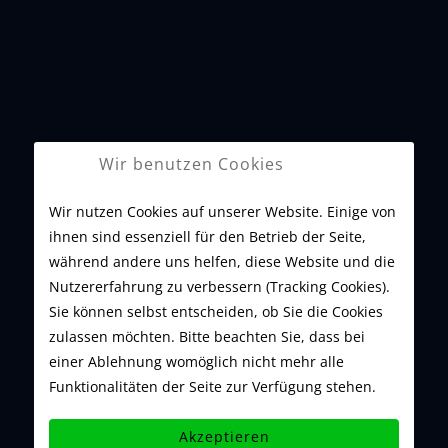
51429 Bergisch Gladbach
Tel.: +49 2204 7037505
Mobil: +49 171 3320414
Fax: +49 2204 7037318
Wir benutzen Cookies
E-Mail:
info@abl-cars.de
Wir nutzen Cookies auf unserer Website. Einige von
ihnen sind essenziell für den Betrieb der Seite,
während andere uns helfen, diese Website und die
Öffnungszeiten:
Nutzererfahrung zu verbessern (Tracking Cookies).
Montag - Freitag: 10:00–18:00
Sie können selbst entscheiden, ob Sie die Cookies
zulassen möchten. Bitte beachten Sie, dass bei
Samstag: 10:00–13:00
einer Ablehnung womöglich nicht mehr alle
Sonntag: Geschlossen
Funktionalitäten der Seite zur Verfügung stehen.
Akzeptieren