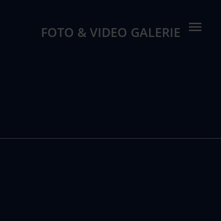
FOTO & VIDEO GALERIE
ABL Autowert Bergisch Land GmbH
Braunsberger Feld 7