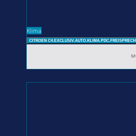
Klima
CITROEN C4.EXCLUSIV.AUTO.KLIMA.PDC.FREISPRECH
Mw