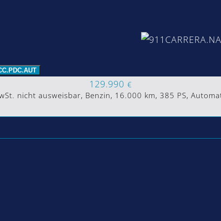
CC.PDC.AUT
129.990
€
St. nicht ausweisbar, Benzin, 16.000 km, 385 PS, Automat