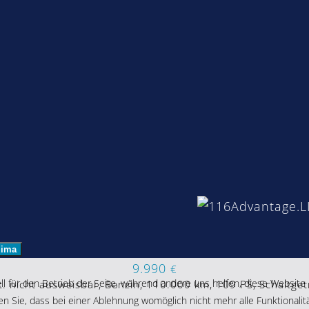
lima
9.990
€
ll für den Betrieb der Seite, während andere uns helfen, diese Website
. nicht ausweisbar, Benzin, 110.000 km, 109 PS, Schaltget
n Sie, dass bei einer Ablehnung womöglich nicht mehr alle Funktionalit