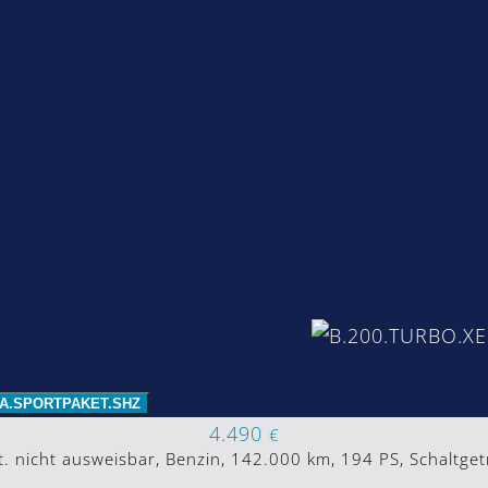
MA.SPORTPAKET.SHZ
4.490
€
. nicht ausweisbar, Benzin, 142.000 km, 194 PS, Schaltget