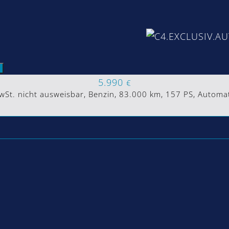
5.990
€
St. nicht ausweisbar, Benzin, 83.000 km, 157 PS, Automat