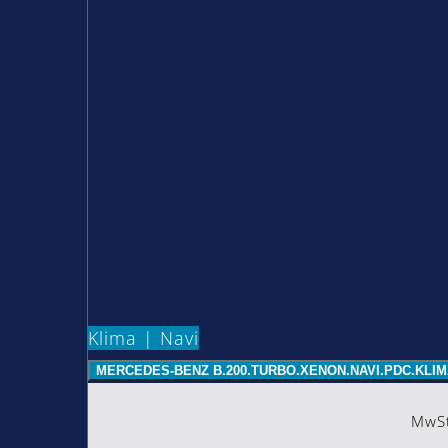
Klima | Navi
MERCEDES-BENZ B.200.TURBO.XENON.NAVI.PDC.KLI
MwSt