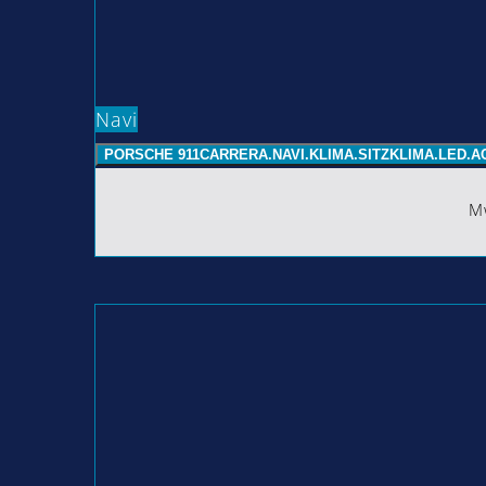
Navi
PORSCHE 911CARRERA.NAVI.KLIMA.SITZKLIMA.LED.A
Mw