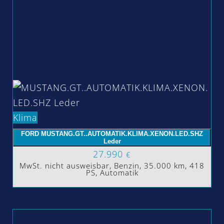
Klima
FORD MUSTANG.GT..AUTOMATIK.KLIMA.XENON.LED.SHZ
Leder
27.990
€
MwSt. nicht ausweisbar, Benzin, 35.000 km, 418
PS, Automatik