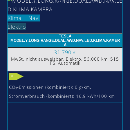
Klima | Navi
Elektro
TESLA
MODEL.Y.LONG.RANGE.DUAL.AWD.NAV.LED.KLIMA.KAMER
A
31.790
€
MwSt. nicht ausweisbar, Elektro, 56.000 km, 515
PS, Automatik
A
CO₂-Emissionen (kombiniert): 0 g/km,
Stromverbrauch (kombiniert): 16,9 kWh/100 km