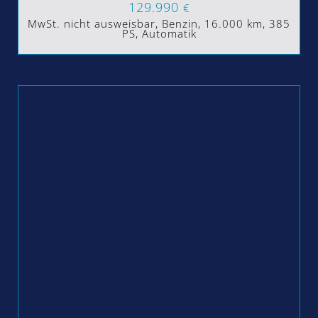
129.990
€
MwSt. nicht ausweisbar, Benzin, 16.000 km, 385
PS, Automatik