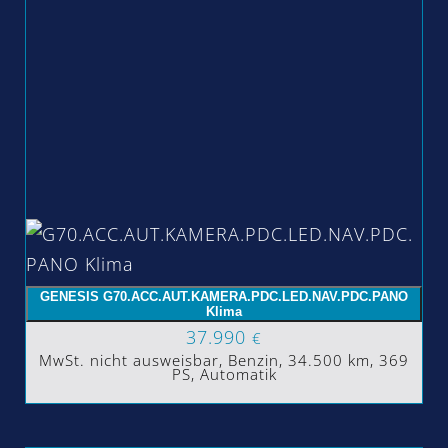
GENESIS G70.ACC.AUT.KAMERA.PDC.LED.NAV.PDC.PANO
Klima
37.990
€
MwSt. nicht ausweisbar, Benzin, 34.500 km, 369
PS, Automatik