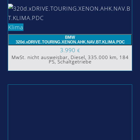
Klima
BMW
320d.xDRIVE.TOURING.XENON.AHK.NAV.BT.KLIMA.PDC
3.990
€
MwSt. nicht ausweisbar, Diesel, 335.000 km, 184
PS, Schaltgetriebe