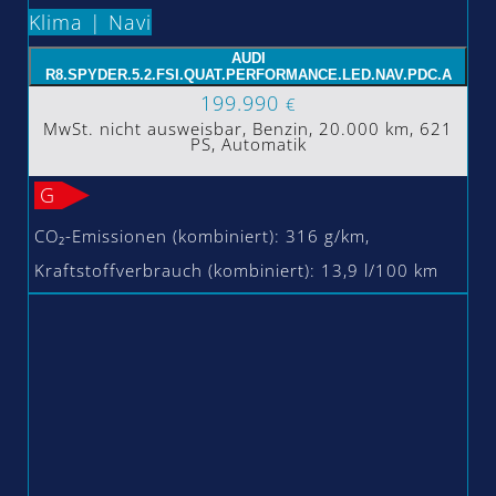
Klima | Navi
AUDI
R8.SPYDER.5.2.FSI.QUAT.PERFORMANCE.LED.NAV.PDC.A
199.990
€
MwSt. nicht ausweisbar, Benzin, 20.000 km, 621
PS, Automatik
G
CO₂-Emissionen (kombiniert): 316 g/km,
Kraftstoffverbrauch (kombiniert): 13,9 l/100 km