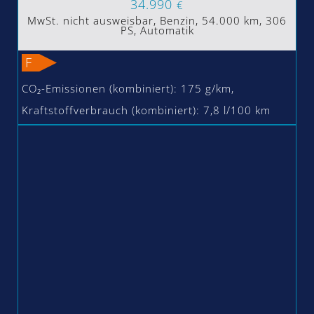
34.990
€
MwSt. nicht ausweisbar, Benzin, 54.000 km, 306
PS, Automatik
F
CO₂-Emissionen (kombiniert): 175 g/km,
Kraftstoffverbrauch (kombiniert): 7,8 l/100 km