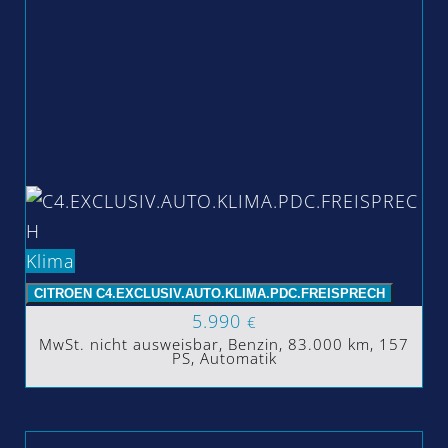
Klima
CITROEN C4.EXCLUSIV.AUTO.KLIMA.PDC.FREISPRECH
5.990
€
MwSt. nicht ausweisbar, Benzin, 83.000 km, 157
PS, Automatik