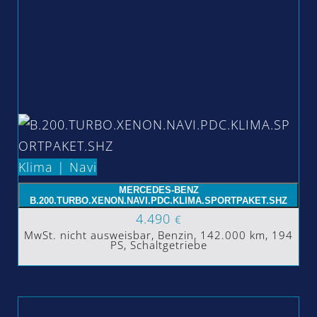
Klima | Navi
MERCEDES-BENZ
B.200.TURBO.XENON.NAVI.PDC.KLIMA.SPORTPAKET.SHZ
4.490
€
MwSt. nicht ausweisbar, Benzin, 142.000 km, 194
PS, Schaltgetriebe