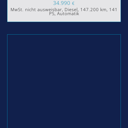
34.990
€
MwSt. nicht ausweisbar, Diesel, 147.200 km, 141
PS, Automatik