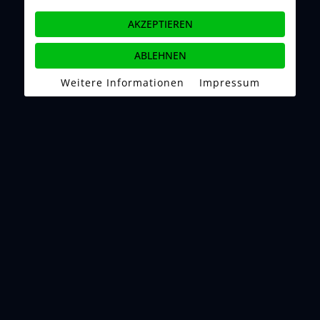
ABL Autowert Bergisch Land GmbH
AKZEPTIEREN
Braunsberger Feld 7
ABLEHNEN
51429 Bergisch Gladbach
Weitere Informationen
|
Impressum
Tel.: +49 2204 7037505
Mobil: +49 171 3320414
Fax: +49 2204 7037318
E-Mail:
info@abl-cars.de
Öffnungszeiten:
Montag - Freitag: 10:00–18:00
Samstag: 10:00–13:00