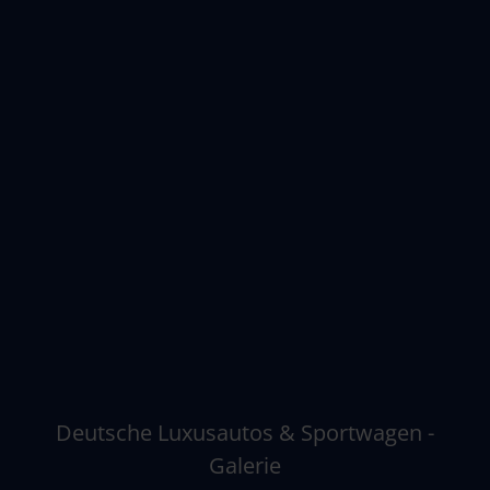
Benz, BMW, Audi und Porsche. Unser Angebot
getunter deutscher Luxuswagen umfasst des
Weiteren Marken wie Bugatti, Ford, Hummer,
Ferrari, Lamborghini, Land Rover, McLaren,
Bentley, Maybach, Maserati und Rolls-Royce.
Deutsche Luxusautos & Sportwagen -
Galerie