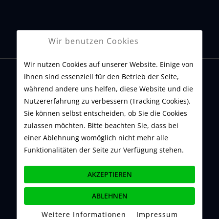
Wir benutzen Cookies
Wir nutzen Cookies auf unserer Website. Einige von
ihnen sind essenziell für den Betrieb der Seite,
während andere uns helfen, diese Website und die
Nutzererfahrung zu verbessern (Tracking Cookies).
ABL Autowert Bergisch Land GmbH
Sie können selbst entscheiden, ob Sie die Cookies
Braunsberger Feld 7
zulassen möchten. Bitte beachten Sie, dass bei
einer Ablehnung womöglich nicht mehr alle
51429 Bergisch Gladbach
Funktionalitäten der Seite zur Verfügung stehen.
AKZEPTIEREN
Tel.: +49 2204 7037505
ABLEHNEN
Mobil: +49 171 3320414
Weitere Informationen
|
Impressum
Fax: +49 2204 7037318