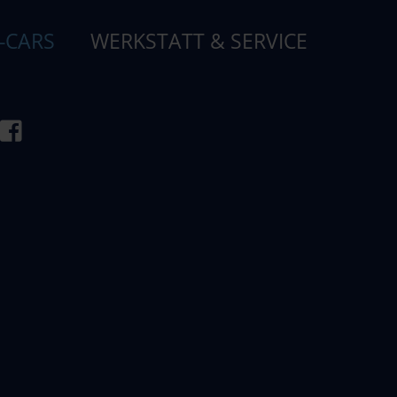
-CARS
WERKSTATT & SERVICE
RY CARS
n wir immer wieder auf interessante
nd aufbereiten. Ob Neuwagen, Jahreswagen
r Fachhändler für getunte Nobelkarossen
wie Mercedes-Benz, BMW, Audi und Porsche.
 Luxuswagen umfasst des Weiteren Marken
Lamborghini, Land Rover, McLaren, Bentley,