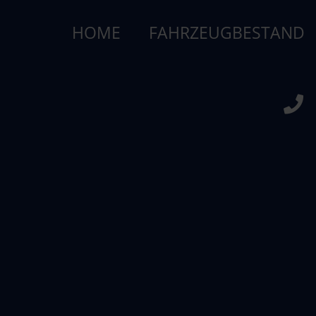
HOME
FAHRZEUGBESTAND
ABL Autowert Bergisc
GmbH