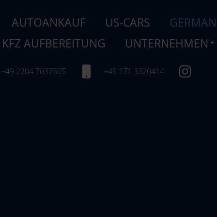
AUTOANKAUF
US-CARS
GERMAN
KFZ AUFBEREITUNG
UNTERNEHMEN
+49 2204 7037505
+49 171 3320414
GERMAN LUXU
Regional und bundesweit stoße
h Land
Luxusfahrzeuge, die wir ankaufen u
oder Gebrauchtwagen – wir sind Ih
erstklassiger Automobilhersteller 
Unser Angebot getunter deutscher
wie Bugatti, Ford, Hummer, Ferrari, 