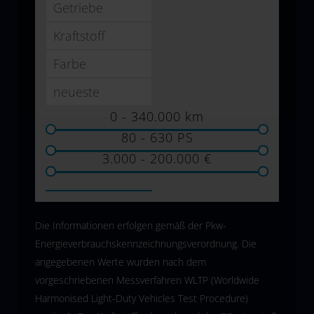
0 - 340.000
km
80 - 630
PS
3.000 - 200.000
€
Die Informationen erfolgen gemäß der Pkw-
Energieverbrauchskennzeichnungsverordnung. Die
angegebenen Werte wurden nach dem
vorgeschriebenen Messverfahren WLTP (Worldwide
Harmonised Light-Duty Vehicles Test Procedure)